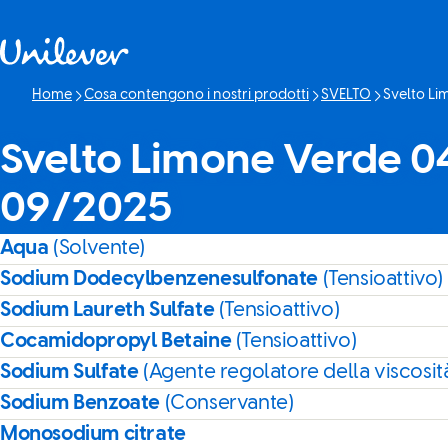
Passa a Cotenuto
Home
Cosa contengono i nostri prodotti
SVELTO
Svelto Li
Pagina corr
Svelto Limone Verde 0
09/2025
Aqua
(Solvente)
Sodium Dodecylbenzenesulfonate
(Tensioattivo)
Sodium Laureth Sulfate
(Tensioattivo)
Cocamidopropyl Betaine
(Tensioattivo)
Sodium Sulfate
(Agente regolatore della viscosit
Sodium Benzoate
(Conservante)
Monosodium citrate