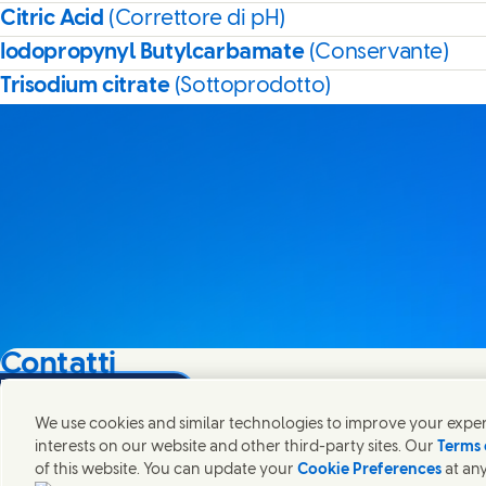
Citric Acid
(Correttore di pH)
Iodopropynyl Butylcarbamate
(Conservante)
Trisodium citrate
(Sottoprodotto)
Contatti
na
Share this page on Facebook
Share this page on X
Share this page on Linked In
Share this page on E-mail
Mettiti in contatto con Unilever in tutto il mondo.
We use cookies and similar technologies to improve your experi
interests on our website and other third-party sites. Our
Terms 
of this website. You can update your
Cookie Preferences
at any
Contatti