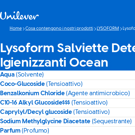
Passa a Cotenuto
Home
Cosa contengono i nostri prodotti
LYSOFORM
Lysofo
Pagina 
Lysoform Salviette Det
Igienizzanti Ocean
Aqua
(Solvente)
Coco-Glucoside
(Tensioattivo)
Benzalkonium Chloride
(Agente antimicrobico)
C10-16 Alkyl Glucoside$$$
(Tensioattivo)
Caprylyl/Decyl glucoside
(Tensioattivo)
Sodium Methylglycine Diacetate
(Sequestrante)
Parfum
(Profumo)