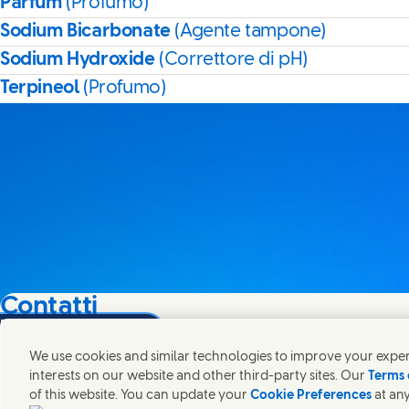
Parfum
(Profumo)
Sodium Bicarbonate
(Agente tampone)
Sodium Hydroxide
(Correttore di pH)
Terpineol
(Profumo)
Contatti
na
Share this page on Facebook
Share this page on X
Share this page on Linked In
Share this page on E-mail
Mettiti in contatto con Unilever in tutto il mondo.
We use cookies and similar technologies to improve your experi
interests on our website and other third-party sites. Our
Terms 
of this website. You can update your
Cookie Preferences
at any
Contatti