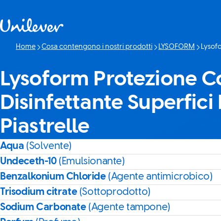
Passa a Cotenuto
Home
Cosa contengono i nostri prodotti
LYSOFORM
Lysofo
Pagina 
Lysoform Protezione 
Disinfettante Superfici
Piastrelle
Aqua
(Solvente)
Undeceth-10
(Emulsionante)
Benzalkonium Chloride
(Agente antimicrobico)
Trisodium citrate
(Sottoprodotto)
Sodium Carbonate
(Agente tampone)