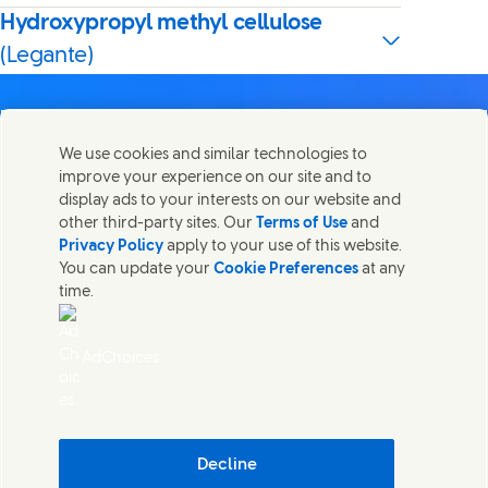
Hydroxypropyl methyl cellulose
(Legante)
We use cookies and similar technologies to
improve your experience on our site and to
Contatti
display ads to your interests on our website and
Condividi questa pagina
other third-party sites. Our
Terms of Use
and
Share this page on Facebook
Share this page on X
Share this page on Link
Share this page on
Mettiti in contatto con Unilever in tutto il mondo.
Privacy Policy
apply to your use of this website.
You can update your
Cookie Preferences
at any
time.
Contatti
Note legali
AdChoices
Accessibilità
Cookie Notice
Privacy Notice
Sitemap
(Opens in
Cosmetic ingredient database - European Commission
Decline
Sostenibilità digitale