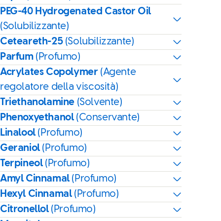
PEG-40 Hydrogenated Castor Oil
(Solubilizzante)
Ceteareth-25
(Solubilizzante)
Parfum
(Profumo)
Acrylates Copolymer
(Agente
regolatore della viscosità)
Triethanolamine
(Solvente)
Phenoxyethanol
(Conservante)
Linalool
(Profumo)
Geraniol
(Profumo)
Terpineol
(Profumo)
Amyl Cinnamal
(Profumo)
Hexyl Cinnamal
(Profumo)
Citronellol
(Profumo)