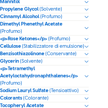
Mannitol
Propylene Glycol
(Solvente)
Cinnamyl Alcohol
(Profumo)
Dimethyl Phenethyl Acetate
(Profumo)
<p>Rose Ketones</p>
(Profumo)
Cellulose
(Stabilizzatore di emulsione)
Benzisothiazolinone
(Conservante)
Glycerin
(Solvente)
<p>Tetramethyl
Acetyloctahydronaphthalenes</p>
(Profumo)
Sodium Lauryl Sulfate
(Tensioattivo)
Colorants
(Colorante)
Tocopheryl Acetate