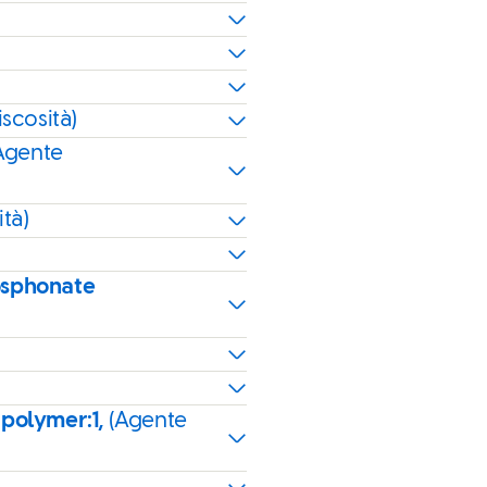
scosità)
Agente
tà)
osphonate
 polymer:1,
(Agente