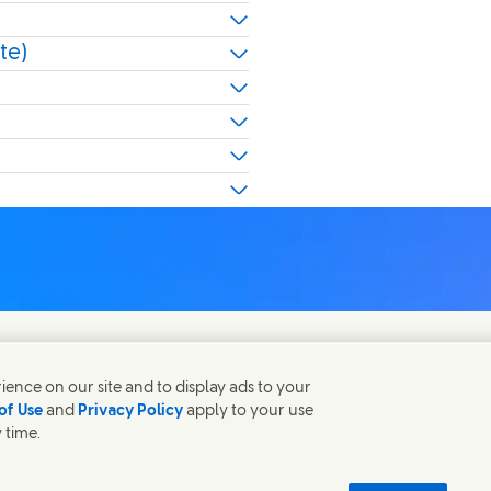
te)
ence on our site and to display ads to your
of Use
and
Privacy Policy
apply to your use
 time.
(Opens in new wi
tic ingredient database - European Commission
Sostenibilità digita