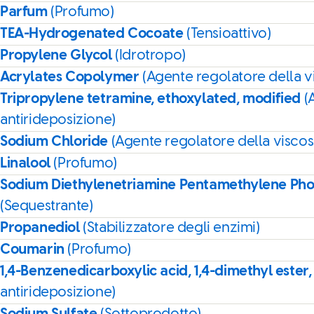
Parfum
(Profumo)
TEA-Hydrogenated Cocoate
(Tensioattivo)
Propylene Glycol
(Idrotropo)
Acrylates Copolymer
(Agente regolatore della vi
Tripropylene tetramine, ethoxylated, modified
(
antirideposizione)
Sodium Chloride
(Agente regolatore della viscosi
Linalool
(Profumo)
Sodium Diethylenetriamine Pentamethylene Ph
(Sequestrante)
Propanediol
(Stabilizzatore degli enzimi)
Coumarin
(Profumo)
1,4-Benzenedicarboxylic acid, 1,4-dimethyl ester,
antirideposizione)