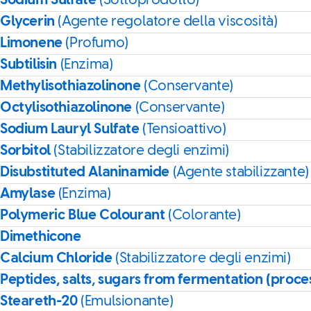
Sodium Sulfate
(Sottoprodotto)
Glycerin
(Agente regolatore della viscosità)
Limonene
(Profumo)
Subtilisin
(Enzima)
Methylisothiazolinone
(Conservante)
Octylisothiazolinone
(Conservante)
Sodium Lauryl Sulfate
(Tensioattivo)
Sorbitol
(Stabilizzatore degli enzimi)
Disubstituted Alaninamide
(Agente stabilizzante)
Amylase
(Enzima)
Polymeric Blue Colourant
(Colorante)
Dimethicone
Calcium Chloride
(Stabilizzatore degli enzimi)
Peptides, salts, sugars from fermentation (proce
Steareth-20
(Emulsionante)