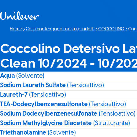
Passa a Cotenuto
Home
Cosa contengono i nostri prodotti
COCCOLINO
Cocc
Pagina
Coccolino Detersivo Lav
Clean 10/2024 - 10/20
Aqua
(Solvente)
Sodium Laureth Sulfate
(Tensioattivo)
Laureth-7
(Tensioattivo)
TEA-Dodecylbenzenesulfonate
(Tensioattivo)
Sodium Dodecylbenzenesulfonate
(Tensioattivo)
Sodium Methylglycine Diacetate
(Strutturante)
Triethanolamine
(Solvente)