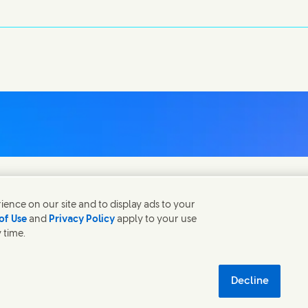
ence on our site and to display ads to your
of Use
and
Privacy Policy
apply to your use
 time.
(Opens in new wi
tic ingredient database - European Commission
Sostenibilità digita
Decline