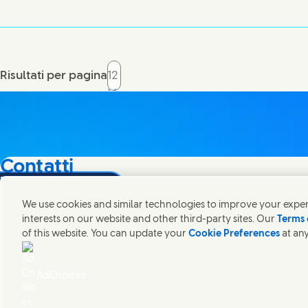
Risultati per pagina
Contatti
na
Share this page on Facebook
Share this page on X
Share this page on Linked In
Share this page on E-mail
Mettiti in contatto con Unilever in tutto il mondo.
We use cookies and similar technologies to improve your experi
interests on our website and other third-party sites. Our
Terms 
of this website. You can update your
Cookie Preferences
at any
Contatti
Note legali
Accessibilità
Cookie Notice
Privacy Notice
Sitemap
Cosme
AdChoices
Unilever Italia